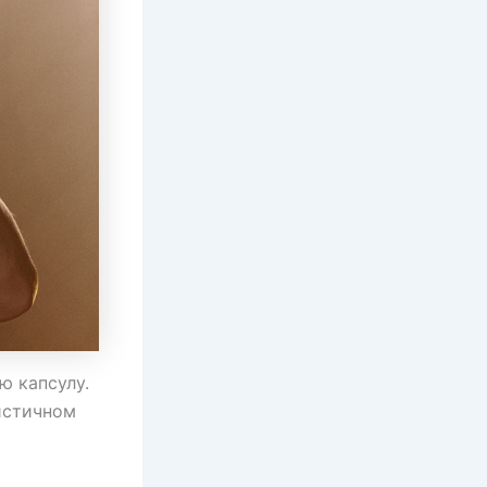
ю капсулу.
истичном
о