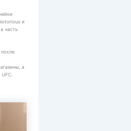
нейки
otorious и
 а часть
 после
агазины, а
 UFC.