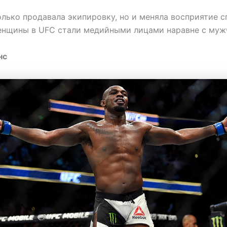
олько продавала экипировку, но и меняла восприятие с
енщины в UFC стали медийными лицами наравне с муж
нс