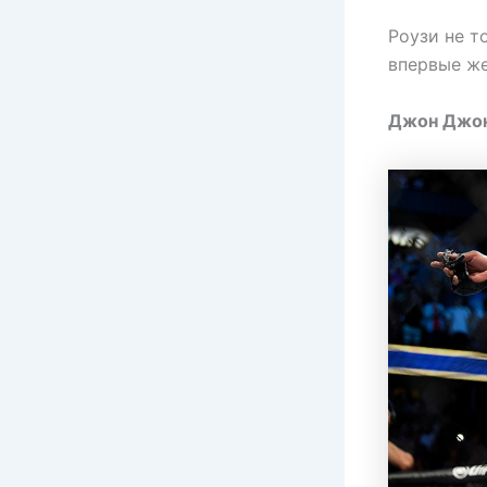
Роузи не т
впервые ж
Джон Джо