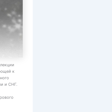
ллекции
ающей к
нного
и и СНГ.
ирового