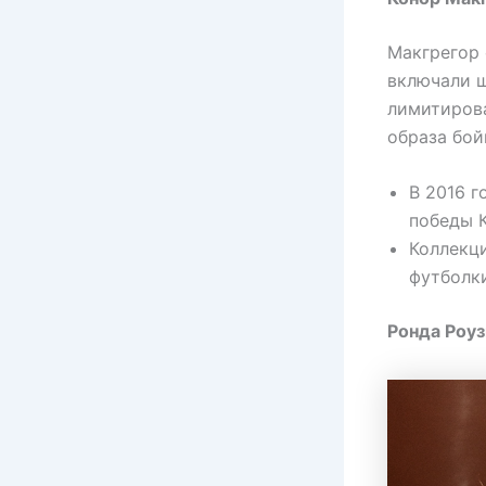
Макгрегор 
включали ш
лимитирова
образа бой
В 2016 
победы К
Коллекци
футболк
Ронда Роуз