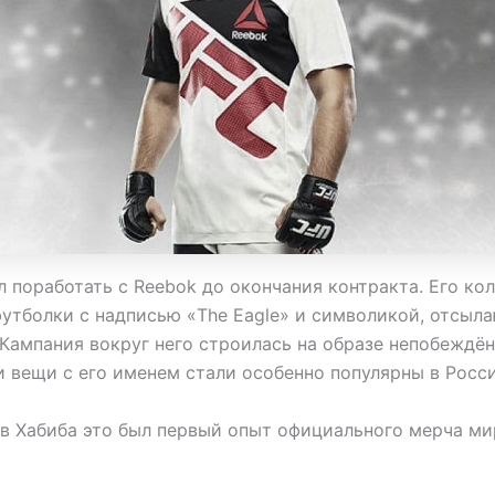
л поработать с Reebok до окончания контракта. Его ко
утболки с надписью «The Eagle» и символикой, отсыл
 Кампания вокруг него строилась на образе непобеждё
и вещи с его именем стали особенно популярны в Росси
в Хабиба это был первый опыт официального мерча м