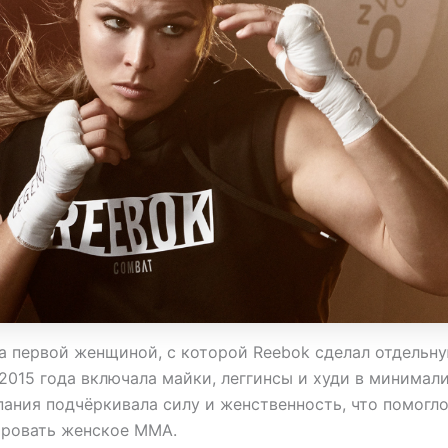
а первой женщиной, с которой Reebok сделал отдельну
2015 года включала майки, леггинсы и худи в минимал
пания подчёркивала силу и женственность, что помогл
ировать женское ММА.