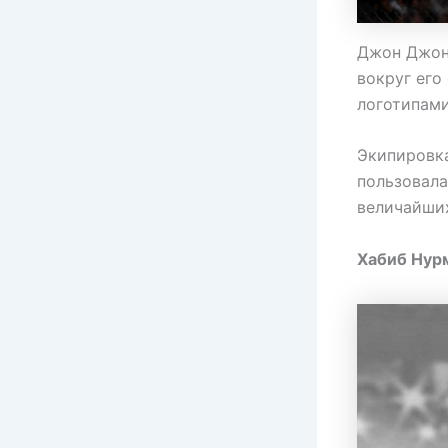
Джон Джонс
вокруг его
логотипами
Экипировка
пользовала
величайших
Хабиб Нур