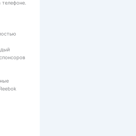
 телефоне.
мостью
ждый
 спонсоров
вные
Reebok