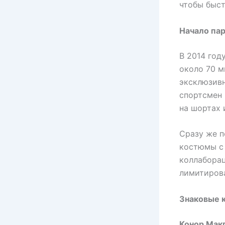
чтобы быст
Начало па
В 2014 год
около 70 м
эксклюзивн
спортсмен 
на шортах 
Сразу же п
костюмы с
коллаборац
лимитиров
Знаковые 
Конор Мак