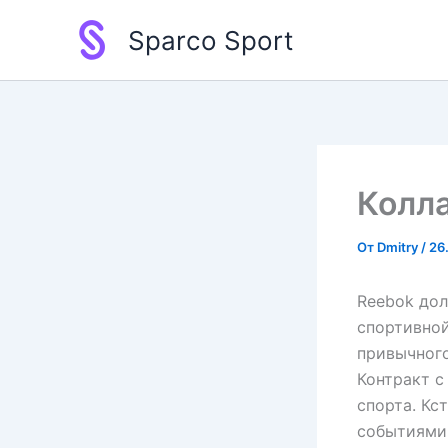
Перейти
Sparco Sport
к
содержимому
Колл
От
Dmitry
/
26
Reebok дол
спортивной
привычного
Контракт с
спорта. Кс
событиями