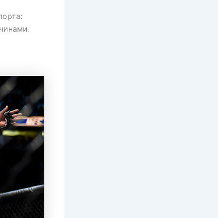
порта:
чинами.