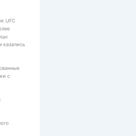
ok UFC
олее
йцы
м казались
рованные
ки с
:
ного