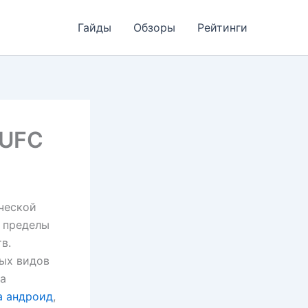
Гайды
Обзоры
Рейтинги
 UFC
ческой
а пределы
в.
вых видов
за
а андроид
,