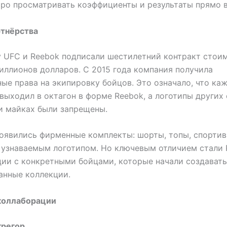
ро просматривать коэффициенты и результаты прямо в
ртнёрства
у UFC и Reebok подписали шестилетний контракт стои
иллионов долларов. С 2015 года компания получила
ые права на экипировку бойцов. Это означало, что ка
выходил в октагон в форме Reebok, а логотипы других
и майках были запрещены.
оявились фирменные комплекты: шорты, топы, спорти
 узнаваемым логотипом. Но ключевым отличием стали 
ии с конкретными бойцами, которые начали создавать
анные коллекции.
коллаборации
грегор