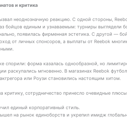
натов и критика
ызвал неоднозначную реакцию. С одной стороны, Reeb
аз бойцов единым и узнаваемым: турниры выглядели б
ально, появилась фирменная эстетика. С другой — бо
оход от личных спонсоров, а выплаты от Reebok многи
чными.
е спорили: форма казалась однообразной, но лимити
ии раскупались мгновенно. В магазинах Reebok футбол
кгрегора или Роузи становились настоящим хитом.
а критику, сотрудничество принесло очевидные плюсы
учил единый корпоративный стиль.
вышел на рынок единоборств и укрепил имидж глобаль