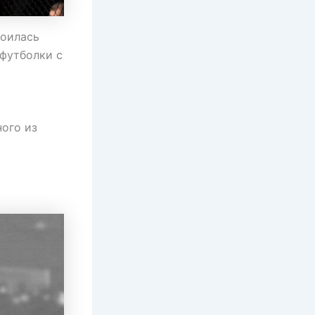
роилась
 футболки с
ного из