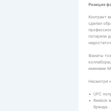
Реакция фа
Контракт в
сделал обр
профессион
потеряли д
недостато
Фанаты тож
коллаборац
именами Ма
Несмотря н
UFC пол
Reebok 
бренда.